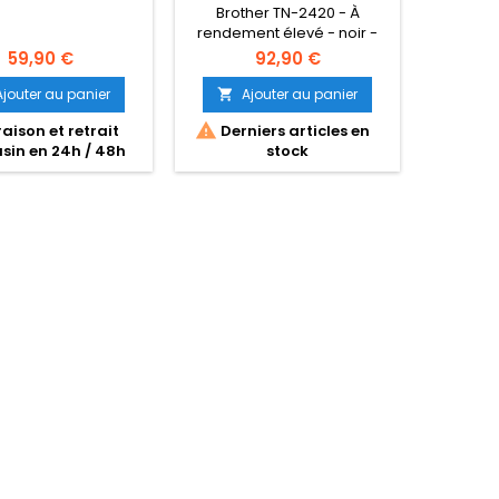
Brother TN-2420 - À
Epson 111 
rendement élevé - noir -
original
original - cartouche de
- pour 
59,90 €
92,90 €
toner - pour Brother DCP-
M1170, M
L2510, L2530, L2537, L2550,
M3140, M
Ajouter au panier
Ajouter au panier
A


HL-L2350, L2370, L2375, MFC-
M


raison et retrait
Derniers articles en
Dern
L2713, L2730, L2750
in en 24h / 48h
stock