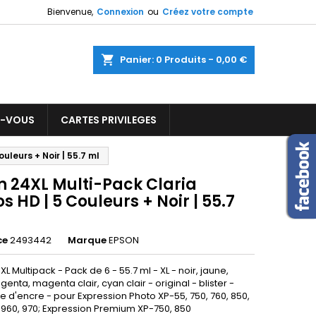
Bienvenue,
Connexion
ou
Créez votre compte
×
×
×
ercher
Panier
0
Produits -
0,00 €
Z-VOUS
CARTES PRIVILEGES
n
s
uleurs + Noir | 55.7 ml
n 24XL Multi-Pack Claria
s HD | 5 Couleurs + Noir | 55.7
ce
2493442
Marque
EPSON
L Multipack - Pack de 6 - 55.7 ml - XL - noir, jaune,
enta, magenta clair, cyan clair - original - blister -
 d'encre - pour Expression Photo XP-55, 750, 760, 850,
, 960, 970; Expression Premium XP-750, 850