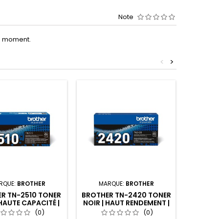
Note
le moment.
<
>
RQUE:
BROTHER
MARQUE:
BROTHER
MA
R TN-2510 TONER
BROTHER TN-2420 TONER
EPSON 1
 HAUTE CAPACITÉ |
NOIR | HAUT RENDEMENT |
BOUTEIL
1200 PAGES
3000 PAGES
(0)
(0)