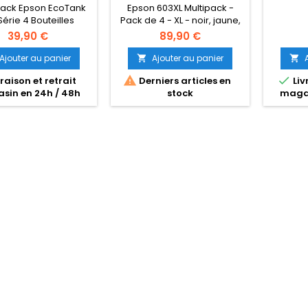
Pack Epson EcoTank
Epson 603XL Multipack -
Série 4 Bouteilles
Pack de 4 - XL - noir, jaune,
sGarantie 12 mois
cyan, magenta - original -
39,90 €
89,90 €
blister - cartouche d'encre
- pour Expression Home XP-
Ajouter au panier
Ajouter au panier


2150, 2155, 3150, 3155, 4150,


raison et retrait
Derniers articles en
Liv
4155; WorkForce WF-2820,
sin en 24h / 48h
stock
magas
2840, 2845, 2870