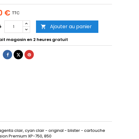
0 €
TTC
Ajouter au panier
é

ait magasin en 2 heures gratuit
Partager
Tweet
Pinterest
enta clair, cyan clair - original - blister - cartouche
ession Premium XP-750, 850