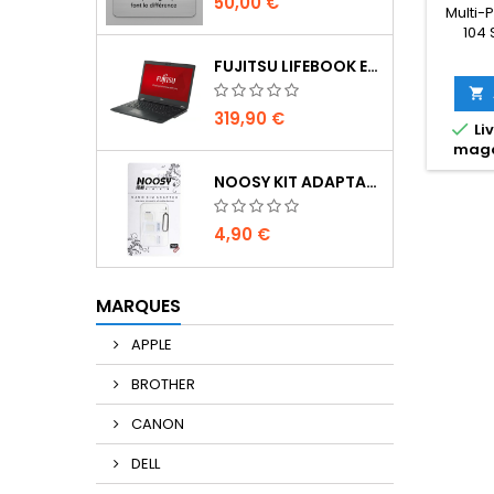
50,00 €
Multi-
104 
Encre
FUJITSU LIFEBOOK E5510 | 15.6" | I3 10ÈME GEN | SSD 256 GO | 8 GO | NOIR | WIN11 PRO | RECONDITIONNÉ GRADE AB

319,90 €

Liv
maga
NOOSY KIT ADAPTATEUR SIM
4,90 €
MARQUES
APPLE
BROTHER
CANON
DELL