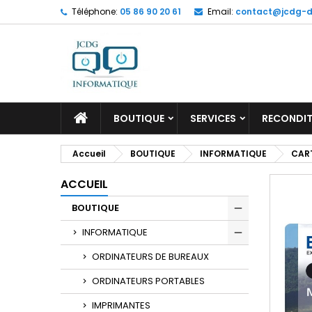
Téléphone:
05 86 90 20 61
Email:
contact@jcdg-di
M
C
C
add_circle_outline
Vo
No
d'e
ACCUEIL
BOUTIQUE
SERVICES
RECONDIT
Accueil
BOUTIQUE
INFORMATIQUE
CAR
ACCUEIL
BOUTIQUE
INFORMATIQUE
ORDINATEURS DE BUREAUX
ORDINATEURS PORTABLES
IMPRIMANTES