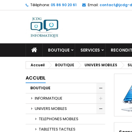
Téléphone:
05 86 90 20 61
Email:
contact@jcdg-di
M
(
C
C
add_circle_outline
((
Vo
No
d'e
ACCUEIL
BOUTIQUE
SERVICES
RECONDIT
Accueil
BOUTIQUE
UNIVERS MOBILES
S
ACCUEIL
BOUTIQUE
INFORMATIQUE
UNIVERS MOBILES
TELEPHONES MOBILES
TABLETTES TACTILES