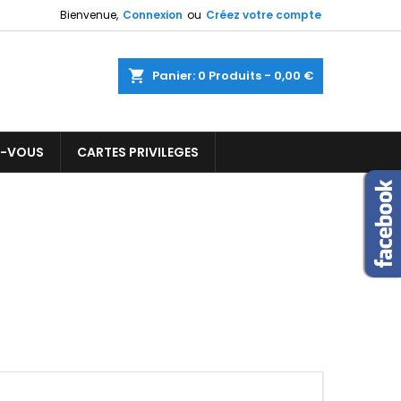
Bienvenue,
Connexion
ou
Créez votre compte
×
×
×
×
ercher
Panier
0
Produits -
0,00 €
Z-VOUS
CARTES PRIVILEGES
)
n
s