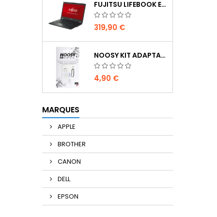
FUJITSU LIFEBOOK E5510 | 15.6" | I3 10ÈME GEN | SSD 256 GO | 8 GO | NOIR | WIN11 PRO | RECONDITIONNÉ GRADE AB
319,90 €
NOOSY KIT ADAPTATEUR SIM
4,90 €
MARQUES
APPLE
BROTHER
CANON
DELL
EPSON