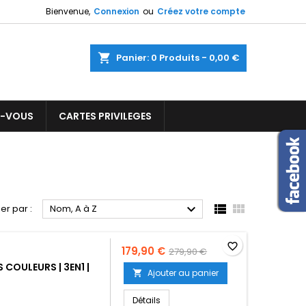
Bienvenue,
Connexion
ou
Créez votre compte
×
×
×
×
ercher
Panier
0
Produits -
0,00 €
Z-VOUS
CARTES PRIVILEGES
)
n
s



ier par :
Nom, A à Z
favorite_border
179,90 €
279,90 €
COULEURS | 3EN1 |
Ajouter au panier

Epson EcoTank ET-2820 | Multifoncti
Détails