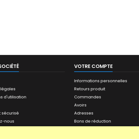
SOCIÉTÉ
VOTRE COMPTE
Informations personnelles
 légales
Retours produit
 d'utilisation
Commandes
Avoirs
 sécurisé
Adresses
ez-nous
Bons de réduction
ite
s