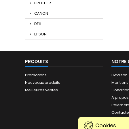
BROTHER
CANON
DELL
EPSON
PRODUITS
NOTRE 
Promotions
Livraison
Nouveaux produits
Mentions
Meilleures ventes
Conditions
A propos
Paiement
Contact
Plan du s
Cookies
Magasin