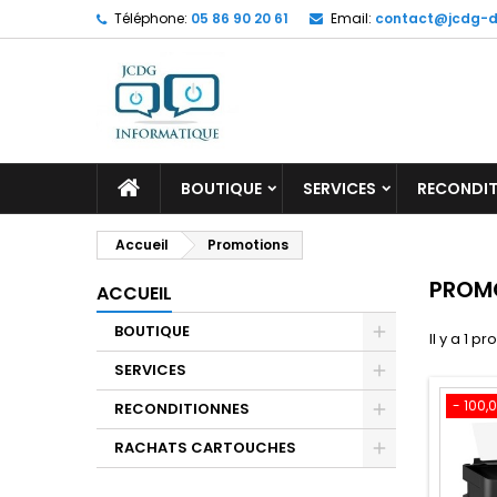
Téléphone:
05 86 90 20 61
Email:
contact@jcdg-di
M
(
C
C
add_circle_outline
((
Vo
No
d'e
ACCUEIL
BOUTIQUE
SERVICES
RECONDIT
Accueil
Promotions
PROM
ACCUEIL
BOUTIQUE
Il y a 1 pr
SERVICES
- 100,
RECONDITIONNES
RACHATS CARTOUCHES