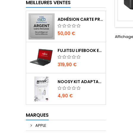
MEILLEURES VENTES
ADHÉSION CARTE PRIVILÈGES | 12 MOIS (INSCRIPTION TIRAGE AU SORT DE BIENVENUE)
50,00 €
Affichage 
FUJITSU LIFEBOOK E5510 | 15.6" | I3 10ÈME GEN | SSD 256 GO | 8 GO | NOIR | WIN11 PRO | RECONDITIONNÉ GRADE AB
319,90 €
NOOSY KIT ADAPTATEUR SIM
4,90 €
MARQUES
APPLE