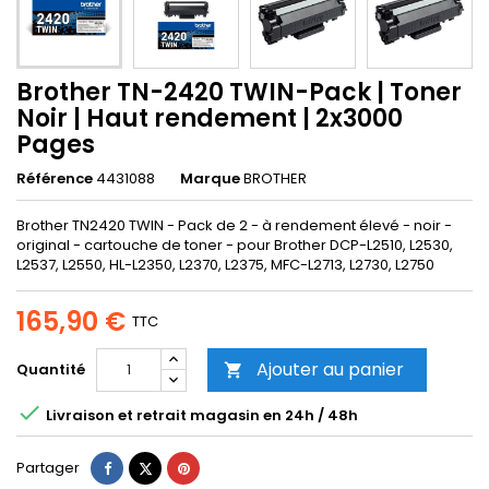
Brother TN-2420 TWIN-Pack | Toner
Noir | Haut rendement | 2x3000
Pages
Référence
4431088
Marque
BROTHER
Brother TN2420 TWIN - Pack de 2 - à rendement élevé - noir -
original - cartouche de toner - pour Brother DCP-L2510, L2530,
L2537, L2550, HL-L2350, L2370, L2375, MFC-L2713, L2730, L2750
165,90 €
TTC
Ajouter au panier
Quantité


Livraison et retrait magasin en 24h / 48h
Partager
Tweet
Pinterest
Partager