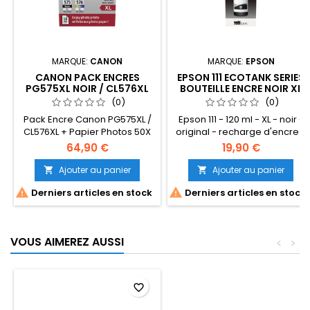
MARQUE:
CANON
MARQUE:
EPSON
CANON PACK ENCRES
EPSON 111 ECOTANK SERIES
PG575XL NOIR / CL576XL
BOUTEILLE ENCRE NOIR XL
COULEURS + JEU 50X
(0)
(0)
PAPIER PHOTOS (10X15)
Pack Encre Canon PG575XL /
Epson 111 - 120 ml - XL - noir -
CL576XL + Papier Photos 50X
original - recharge d'encre -
Lot de 2 cartouches Noir /
pour EcoTank ET-M1140, M1170,
64,90 €
19,90 €
Couleurs XL50x Papier Photos
M1180, M2120, M2170, M3140,
10x15Garantie constructeur 12
M3180, M1100, M1170, M3170,
Ajouter au panier
Ajouter au panier


mois
M3180


Derniers articles en stock
Derniers articles en stock
VOUS AIMEREZ AUSSI
<
>
favorite_border