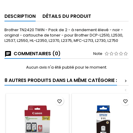
DESCRIPTION
DÉTAILS DU PRODUIT
Brother TN2420 TWIN - Pack de 2 - à rendement élevé - noir -
original - cartouche de toner - pour Brother DCP-L2510, L2530,
L2537, L2550, HL-L2350, L2370, L2375, MFC-L2713, L2730, L2750
COMMENTAIRES (0)
Note
Aucun avis n'a été publié pour le moment.
8 AUTRES PRODUITS DANS LA MÊME CATÉGORIE :
>
<
favorite_border
favorite_border