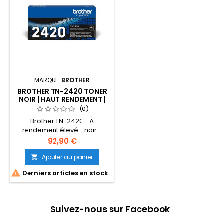
MARQUE:
BROTHER
BROTHER TN-2420 TONER
NOIR | HAUT RENDEMENT |
3000 PAGES
(0)
Brother TN-2420 - À
rendement élevé - noir -
original - cartouche de toner
92,90 €
- pour Brother DCP-L2510,
L2530, L2537, L2550, HL-L2350,
Ajouter au panier

L2370, L2375, MFC-L2713,

Derniers articles en stock
L2730, L2750
Suivez-nous sur Facebook