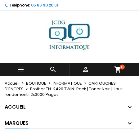
Téléphone:
05 86 90 20 61
×
×
×
Mes listes
Créer une liste d'envies
Connexion
Créer une nouvelle liste
add_circle_outline
Vous devez être connecté pour ajouter des produits
Nom de la liste d'envies
à votre liste d'envies.
Annuler
Connexion
Annuler
Créer une liste d'envies
0



Accueil
BOUTIQUE
INFORMATIQUE
CARTOUCHES
D'ENCRES
Brother TN-2420 TWIN-Pack | Toner Noir | Haut
rendement | 2x3000 Pages
ACCUEIL
MARQUES