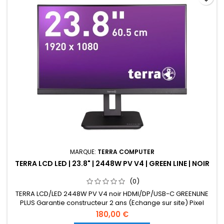
MARQUE:
TERRA COMPUTER
TERRA LCD LED | 23.8" | 2448W PV V4 | GREEN LINE | NOIR
(0)
TERRA LCD/LED 2448W PV V4 noir HDMI/DP/USB-C GREENLINE
PLUS Garantie constructeur 2 ans (Echange sur site) Pixel
Service
180,00 €