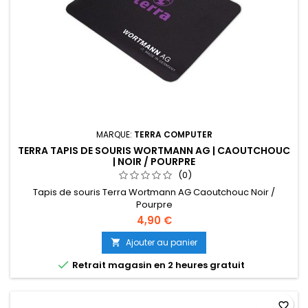
MARQUE:
TERRA COMPUTER
TERRA TAPIS DE SOURIS WORTMANN AG | CAOUTCHOUC
| NOIR / POURPRE
(0)
Tapis de souris Terra Wortmann AG Caoutchouc Noir /
Pourpre
4,90 €
Ajouter au panier


Retrait magasin en 2 heures gratuit
favorite_border