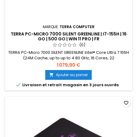
MARQUE:
TERRA COMPUTER
TERRA PC-MICRO 7000 SILENT GREENLINE | I7-155H | 16
GO | 500 GO | WIN 11 PRO | FR
(0)
TERRA PC-Micro 7000 SILENT GREENLINE Intel® Core Ultra 7 155H
(24M Cache, up to up to 4.80 GHz, 16 Cores, 22
Threads)Windows 11 Pro16 Go Mémoire interneBusiness
1 079,90 €
Micro/ Mini Format position de marchéQuantité de ports de la
carte graphique 2x HDMI 2.1 TMDS Compatible, 2x DP 1.4a via
Ajouter au panier

Type Csupports Quad-MonitoringCapacité disque dur 1 x 500

Livraison et retrait magasin en 3 jours ouvrés
Go - SSD
favorite_border