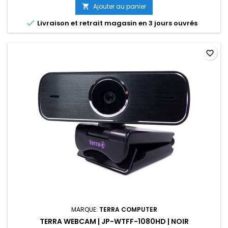
Ajouter au panier


Livraison et retrait magasin en 3 jours ouvrés
favorite_border
MARQUE:
TERRA COMPUTER
TERRA WEBCAM | JP-WTFF-1080HD | NOIR